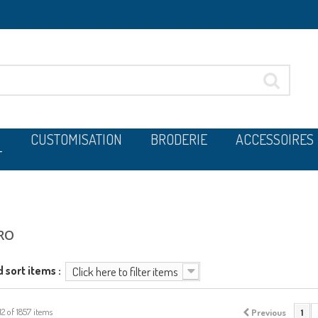
CUSTOMISATION
BRODERIE
ACCESSOIRES
T
RO
d sort items :
Click here to filter items
12 of 1857 items
Previous
1