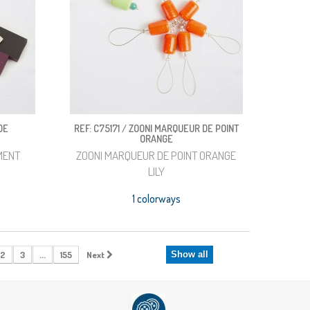
DE
REF: C75171 / ZOONI MARQUEUR DE POINT
ORANGE
MENT
ZOONI MARQUEUR DE POINT ORANGE
LILY
1 colorways
2
3
...
155
Next
Show all