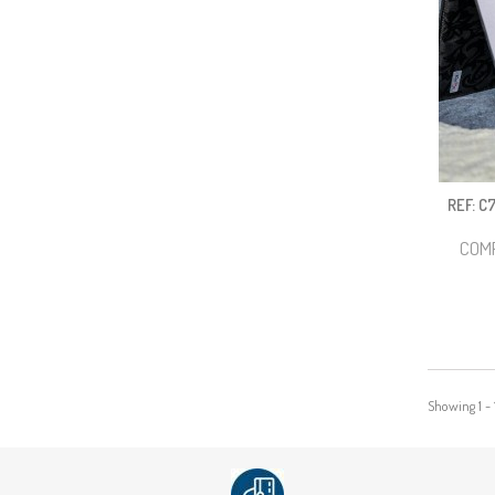
REF: C
COMP
Showing 1 - 