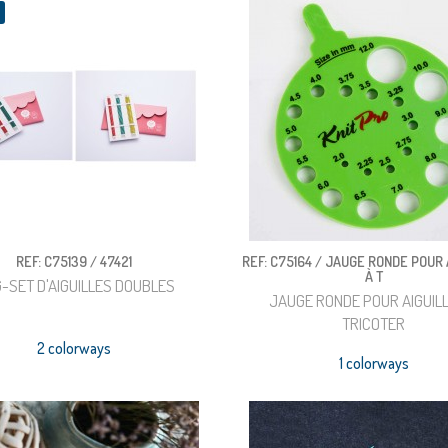
REF: C75139 / 47421
REF: C75164 / JAUGE RONDE POUR 
À T
G-SET D'AIGUILLES DOUBLES
JAUGE RONDE POUR AIGUIL
TRICOTER
2 colorways
1 colorways