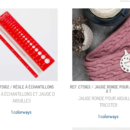
C75162 / RÈGLE À ÉCHANTILLONS
REF: C75163 / JAUGE RONDE POUR 
À T
 À ÉCHANTILLONS ET JAUGE D
JAUGE RONDE POUR AIGUIL
´AIGUILLES
TRICOTER
1 colorways
1 colorways