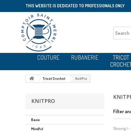
THIS WEBSITE IS DEDICATED TO PROFESSIONALS ONLY
COUTURE
RUBANERIE
TRICOT
CROCHE
Tricot Crochet
KnitPro
KNITP
KNITPRO
Filter an
Basix
Showing 1 - 
Mindful