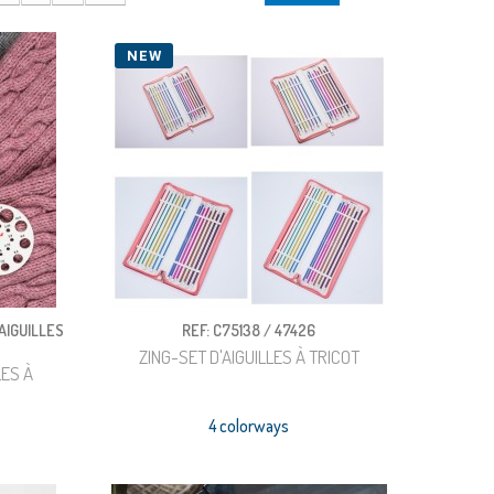
NEW
AIGUILLES
REF: C75138 / 47426
ZING-SET D'AIGUILLES À TRICOT
LES À
4 colorways