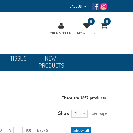
CALL US
0
0
YOUR ACCOUNT
MY WISHLIST
TISSUS
NEW-
PRODUCTS
There are 1857 products.
Show
per page
12
2
3
...
155
Next
Show all