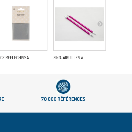
ECE REFLECHISSA...
ZING-AIGUILLES à ...
BALEINES CO
RE
70 000 RÉFÉRENCES