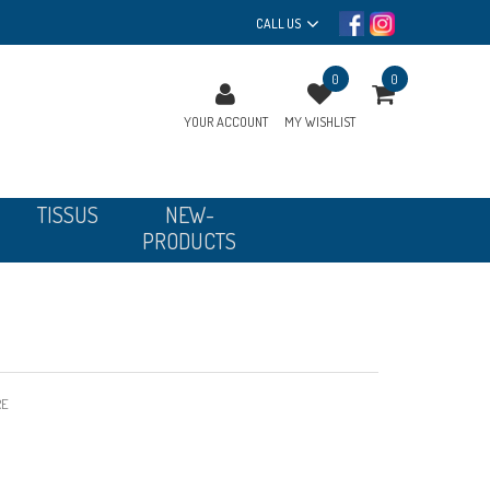
CALL US
0
0
YOUR ACCOUNT
MY WISHLIST
TISSUS
NEW-
PRODUCTS
RE