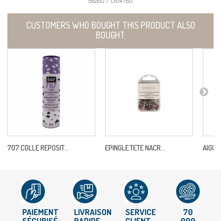
68280 / C614T80
CUSTOMERS WHO BOUGHT THIS PRODUCT ALSO
BOUGHT:
707 COLLE REPOSIT...
EPINGLE.TETE NACR...
AIGUIL
PAIEMENT
LIVRAISON
SERVICE
70
SÉCURISÉ
RAPIDE
CLIENT
000