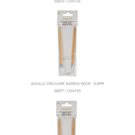
68275 / C614T55
AIGUILLE CIRCULAIRE BAMBOU 80CM - 6,5MM
68277 / C614T65