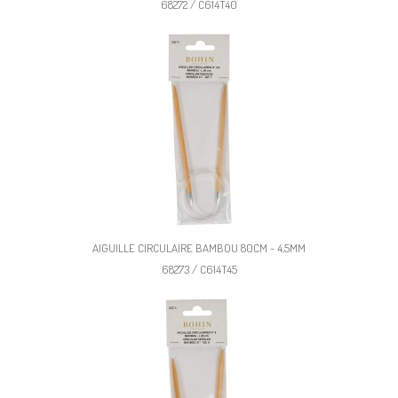
68272 / C614T40
AIGUILLE CIRCULAIRE BAMBOU 80CM - 4,5MM
68273 / C614T45