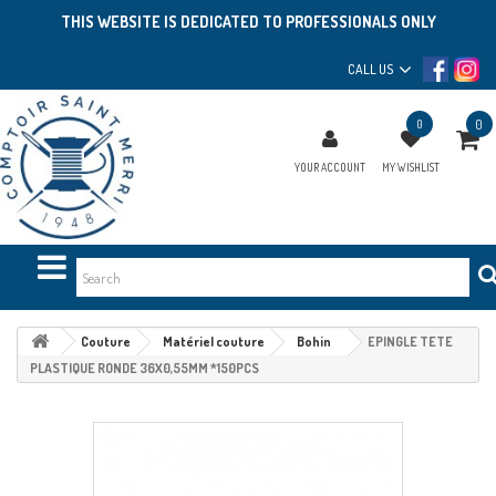
THIS WEBSITE IS DEDICATED TO PROFESSIONALS ONLY
CALL US
0
0
YOUR ACCOUNT
MY WISHLIST
Couture
Matériel couture
Bohin
EPINGLE TETE
PLASTIQUE RONDE 36X0,55MM *150PCS