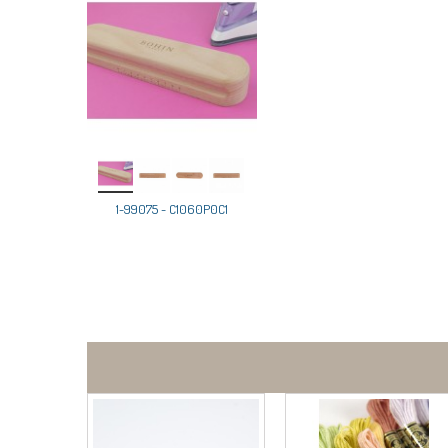
1-99075 - C1060P0C1