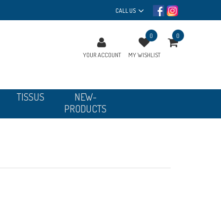
CALL US
0
0
YOUR ACCOUNT
MY WISHLIST
TISSUS
NEW-
PRODUCTS