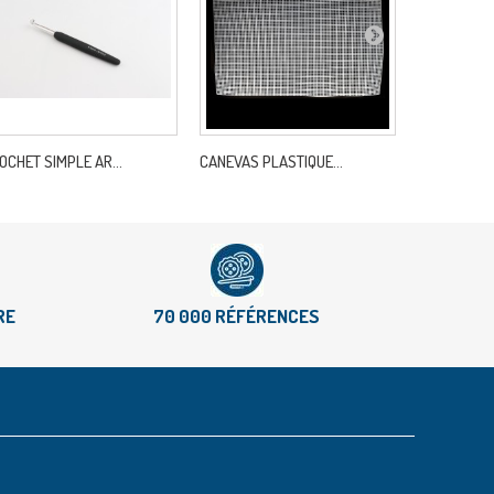
OCHET SIMPLE AR...
CANEVAS PLASTIQUE...
POINCON MA
RE
70 000 RÉFÉRENCES