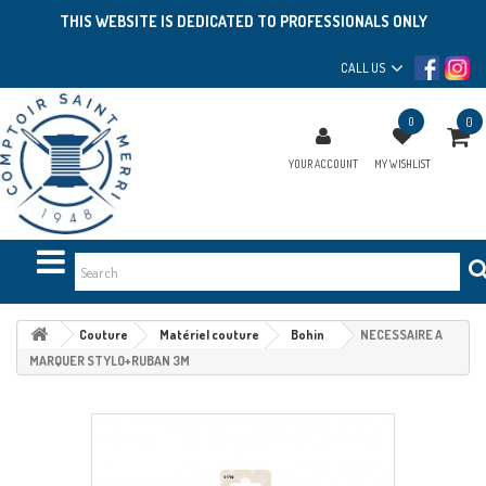
THIS WEBSITE IS DEDICATED TO PROFESSIONALS ONLY
CALL US
0
0
YOUR ACCOUNT
MY WISHLIST
Couture
Matériel couture
Bohin
NECESSAIRE A
MARQUER STYLO+RUBAN 3M