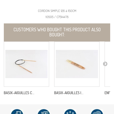
CORDON SIMPLE 126 à 150CM
10505 / C75144T8
CUSTOMERS WHO BOUGHT THIS PRODUCT ALSO
BOUGHT:
BASIX-AIGUILLES C...
BASIX-AIGUILLES I...
ENFILE