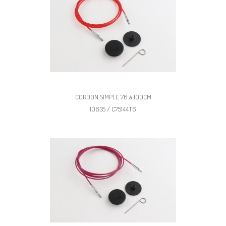
CORDON SIMPLE 76 à 100CM
10635 / C75144T6