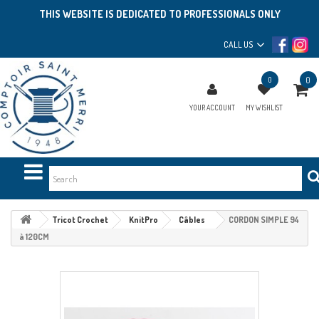
THIS WEBSITE IS DEDICATED TO PROFESSIONALS ONLY
CALL US
0
0
YOUR ACCOUNT
MY WISHLIST
Tricot Crochet
KnitPro
Câbles
CORDON SIMPLE 94
à 120CM