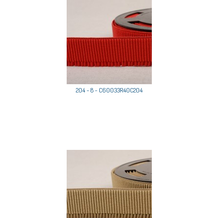
204 - 8 - C60033R40C204