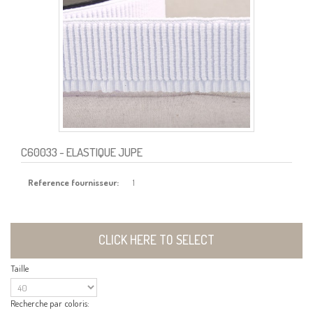
C60033
- ELASTIQUE JUPE
Reference fournisseur:
1
CLICK HERE TO SELECT
Taille
Recherche par coloris: