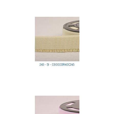
245 - 51 - C60033R40C245