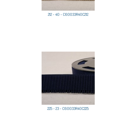
212 - 40 - C60033R40C212
225 - 23 - C60033R40C225