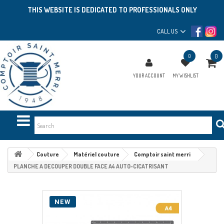
THIS WEBSITE IS DEDICATED TO PROFESSIONALS ONLY
CALL US
0
0
YOUR ACCOUNT
MY WISHLIST
Couture
Matériel couture
Comptoir saint merri
PLANCHE A DECOUPER DOUBLE FACE A4 AUTO-CICATRISANT
NEW