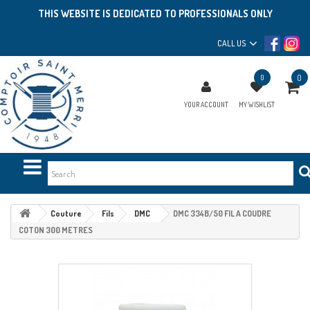
THIS WEBSITE IS DEDICATED TO PROFESSIONALS ONLY
CALL US
0
0
YOUR ACCOUNT
MY WISHLIST
Couture
Fils
DMC
DMC 334B/50 FIL A COUDRE
COTON 300 METRES