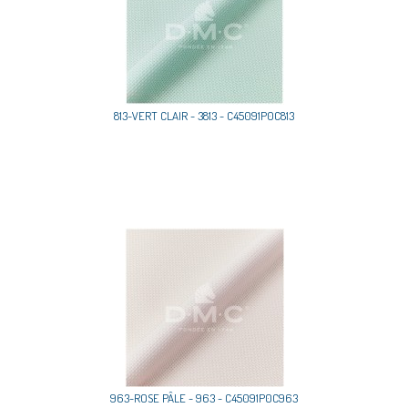
813-VERT CLAIR - 3813 - C45091P0C813
963-ROSE PÂLE - 963 - C45091P0C963