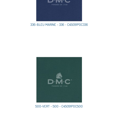
336-BLEU MARINE - 336 - C45091P0C336
500-VERT - 500 - C45091P0C500