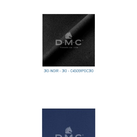
310-NOIR - 310 - C45091P0C310