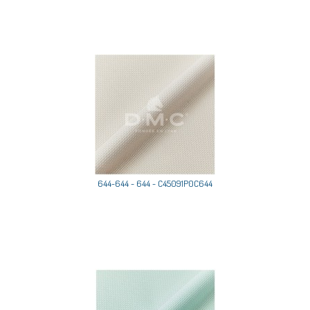
644-644 - 644 - C45091P0C644