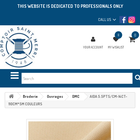
THIS WEBSITE IS DEDICATED TO PROFESSIONALS ONLY
CALL US
0
0
YOUR ACCOUNT
MY WISHLIST
Broderie
Ouvrages
DMC
AIDA 5.5PTS/CM-14CT-
110CM*5M COULEURS