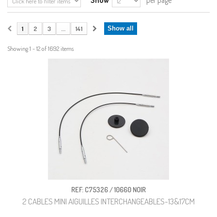
Show
per page
1
2
3
...
141
Show all
Showing 1 - 12 of 1692 items
REF: C75326 / 10660 NOIR
2 CABLES MINI AIGUILLES INTERCHANGEABLES-13&17CM