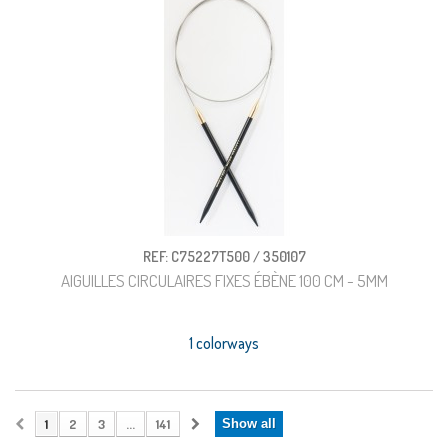
REF: C75227T500 / 350107
AIGUILLES CIRCULAIRES FIXES ÉBÈNE 100 CM - 5MM
1 colorways
1
2
3
...
141
Show all