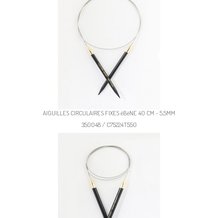
AIGUILLES CIRCULAIRES FIXES éBèNE 40 CM - 5,5MM
350048 / C75224T550