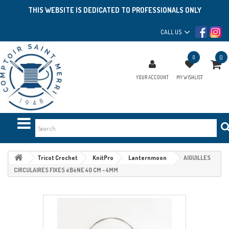
THIS WEBSITE IS DEDICATED TO PROFESSIONALS ONLY
CALL US
0
0
YOUR ACCOUNT
MY WISHLIST
Tricot Crochet
KnitPro
Lanternmoon
AIGUILLES
CIRCULAIRES FIXES éBèNE 40 CM - 4MM