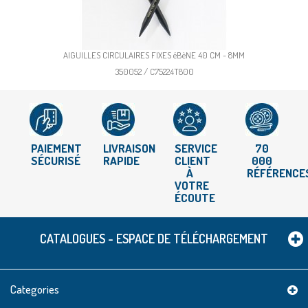
AIGUILLES CIRCULAIRES FIXES éBèNE 40 CM - 8MM
350052 / C75224T800
PAIEMENT
LIVRAISON
SERVICE
70
SÉCURISÉ
RAPIDE
CLIENT
000
À
RÉFÉRENCE
VOTRE
ÉCOUTE
CATALOGUES - ESPACE DE TÉLÉCHARGEMENT
Categories