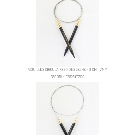
AIGUILLES CIRCULAIRES FIXES éBèNE 40 CM - 7MM
350051 / C75224T700