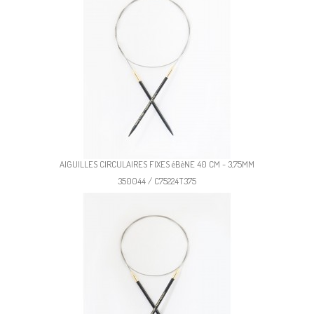
AIGUILLES CIRCULAIRES FIXES éBèNE 40 CM - 3,75MM
350044 / C75224T375