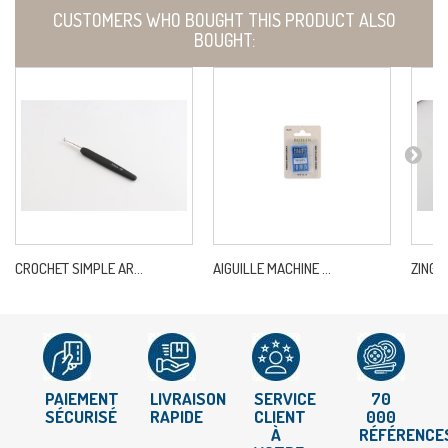
CUSTOMERS WHO BOUGHT THIS PRODUCT ALSO
BOUGHT:
CROCHET SIMPLE AR...
AIGUILLE MACHINE ...
ZING-A
PAIEMENT
LIVRAISON
SERVICE
70
SÉCURISÉ
RAPIDE
CLIENT
000
À
RÉFÉRENCE