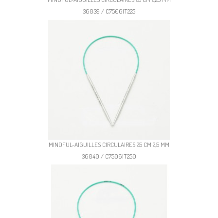
36039 / C75061T225
MINDFUL-AIGUILLES CIRCULAIRES 25 CM 2,5 MM
36040 / C75061T250