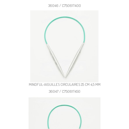
36046 / C75061T400
MINDFUL-AIGUILLES CIRCULAIRES 25 CM 4,5 MM
36047 / C75061T450