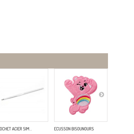
OCHET ACIER SIM...
ECUSSON BISOUNOURS
ZING AIG CIR