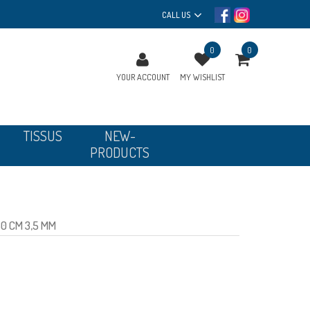
CALL US
0
0
YOUR ACCOUNT
MY WISHLIST
TISSUS
NEW-
PRODUCTS
60 CM 3,5 MM