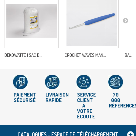
DEKOWATTE 1 SAC D...
CROCHET WAVES MAN...
BALEIN
PAIEMENT
LIVRAISON
SERVICE
70
SÉCURISÉ
RAPIDE
CLIENT
000
À
RÉFÉRENCE
VOTRE
ÉCOUTE
CATALOGUES - ESPACE DE TÉLÉCHARGEMENT