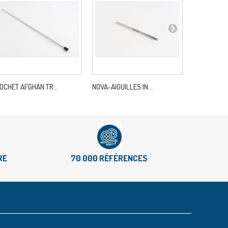
OCHET AFGHAN TR...
NOVA-AIGUILLES IN...
SYMFONIE-C
RE
70 000 RÉFÉRENCES