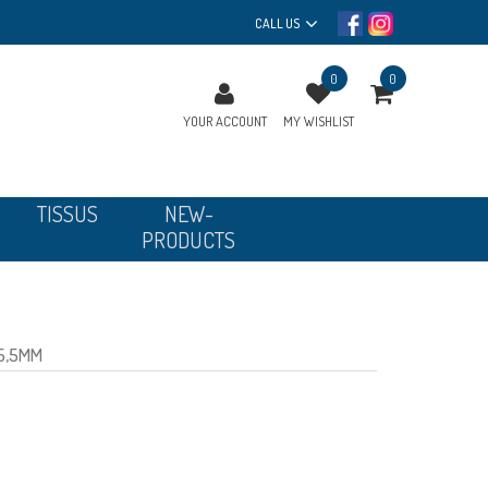
CALL US
0
0
YOUR ACCOUNT
MY WISHLIST
TISSUS
NEW-
PRODUCTS
 5,5MM