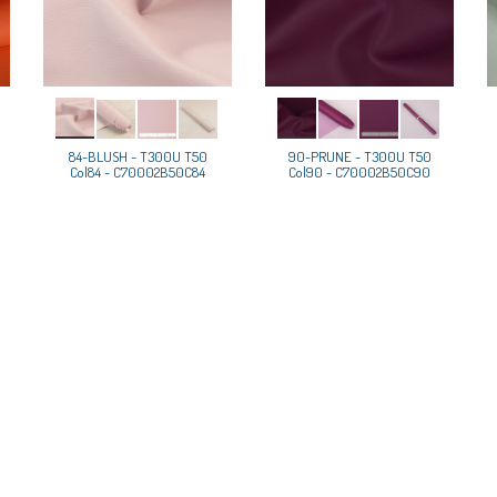
84-BLUSH - T300U T50
90-PRUNE - T300U T50
Col84 - C70002B50C84
Col90 - C70002B50C90