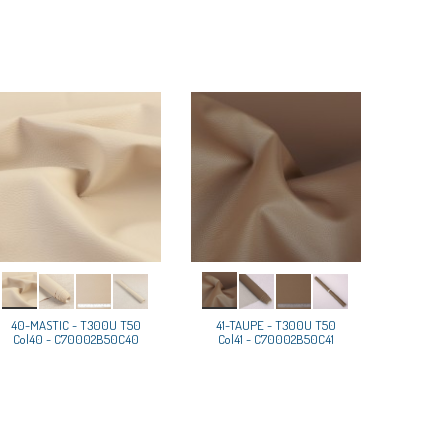
40-MASTIC - T300U T50
41-TAUPE - T300U T50
Col40 - C70002B50C40
Col41 - C70002B50C41