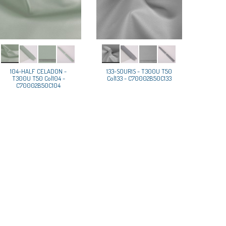
104-HALF CELADON -
133-SOURIS - T300U T50
T300U T50 Col104 -
Col133 - C70002B50C133
C70002B50C104