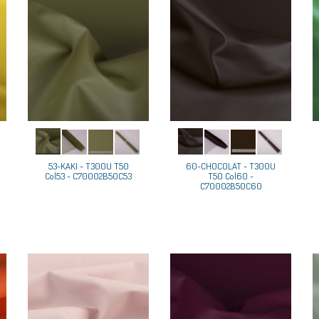
53-KAKI - T300U T50
60-CHOCOLAT - T300U
Col53 - C70002B50C53
T50 Col60 -
C70002B50C60