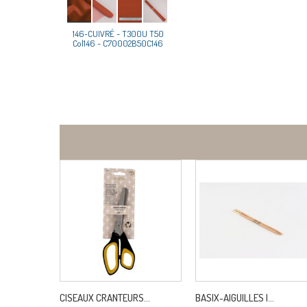
146-CUIVRÉ - T300U T50
Col146 - C70002B50C146
CISEAUX CRANTEURS...
BASIX-AIGUILLES I...