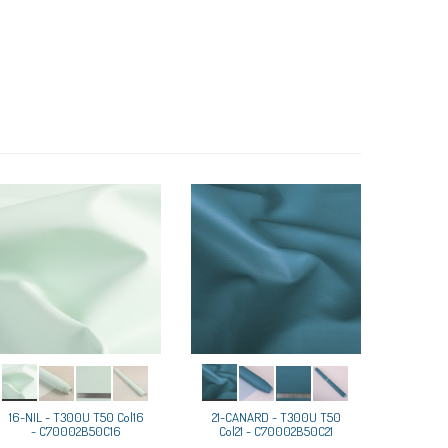
16-NIL - T300U T50 Col16
21-CANARD - T300U T50
- C70002B50C16
Col21 - C70002B50C21