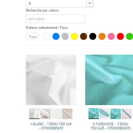
B
Recherche par coloris:
Coloris selectionné:
Tous
Tous
1-BLANC - T300U T50 Col1
5-TURQUOISE - T300U
- C70002B50C1
T50 Col5 - C70002B50C5