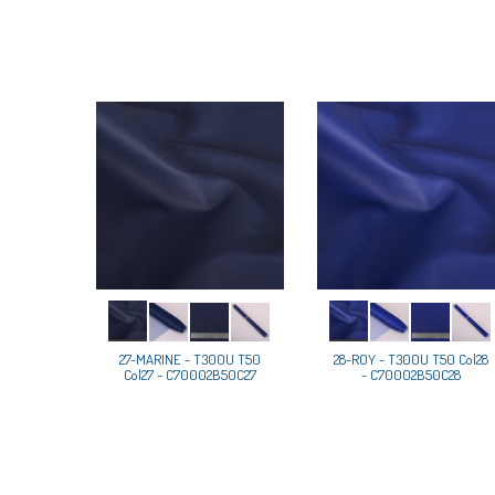
27-MARINE - T300U T50
28-ROY - T300U T50 Col28
Col27 - C70002B50C27
- C70002B50C28