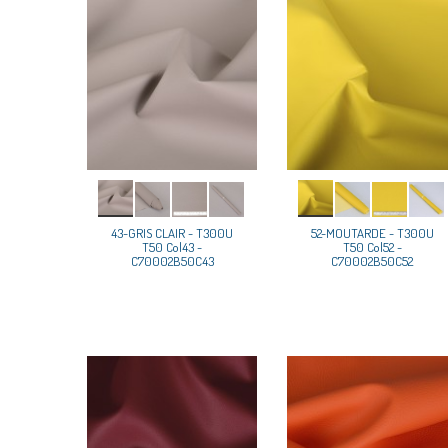
43-GRIS CLAIR - T300U
52-MOUTARDE - T300U
T50 Col43 -
T50 Col52 -
C70002B50C43
C70002B50C52