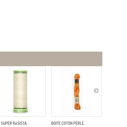
L SUPER RéSISTA...
BOITE COTON PERLE...
CORDON SIMP