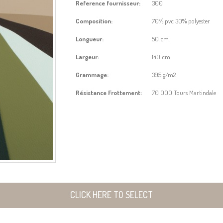
Reference fournisseur:
300
Composition:
70% pvc 30% polyester
Longueur:
50 cm
Largeur:
140 cm
Grammage:
395 g/m2
Résistance Frottement:
70 000 Tours Martindale
CLICK HERE TO SELECT