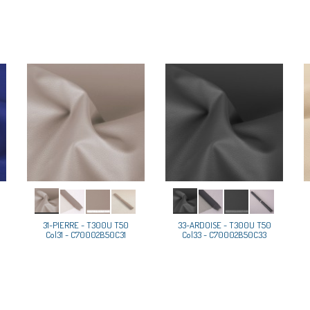
31-PIERRE - T300U T50
33-ARDOISE - T300U T50
Col31 - C70002B50C31
Col33 - C70002B50C33