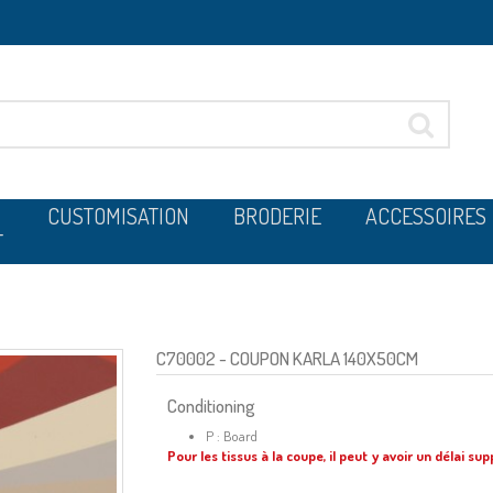
CUSTOMISATION
BRODERIE
ACCESSOIRES
T
C70002
- COUPON KARLA 140X50CM
Conditioning
P : Board
Pour les tissus à la coupe, il peut y avoir un délai su