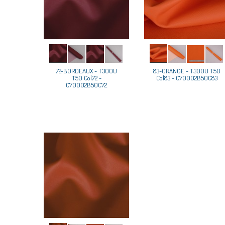
72-BORDEAUX - T300U
83-ORANGE - T300U T50
T50 Col72 -
Col83 - C70002B50C83
C70002B50C72