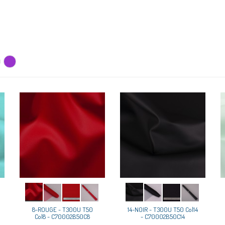
8-ROUGE - T300U T50
14-NOIR - T300U T50 Col14
Col8 - C70002B50C8
- C70002B50C14