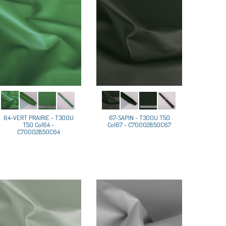
64-VERT PRAIRIE - T300U
67-SAPIN - T300U T50
T50 Col64 -
Col67 - C70002B50C67
C70002B50C64