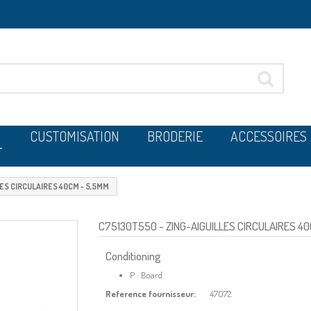
CUSTOMISATION
BRODERIE
ACCESSOIRES
T
LES CIRCULAIRES 40CM - 5,5MM
C75130T550
- ZING-AIGUILLES CIRCULAIRES 4
Conditioning
P : Board
Reference fournisseur:
47072