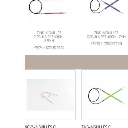
ZING-AIGUILLES
ZING-AIGUILLES
CIRCULAIRES 40CM -
CIRCULAIRES 40CM - 7MM
6,5MM
47075 / C75130T700
47074 / C75130T650
NOVA-AIGUILLES CI...
ZING-AIGUILLES CI...