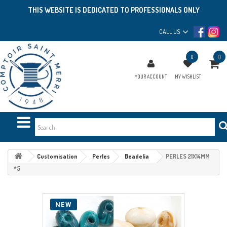
THIS WEBSITE IS DEDICATED TO PROFESSIONALS ONLY
CALL US
0
0
YOUR ACCOUNT
MY WISHLIST
Customisation
Perles
Beadelia
PERLES 21X14MM
*5
NEW