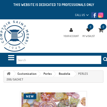
THIS WEBSITE IS DEDICATED TO PROFESSIONALS ONLY
CALL US
0
0
YOUR ACCOUNT
MY WISHLIST
Customisation
Perles
Beadelia
PERLES
20G/SACHET
NEW