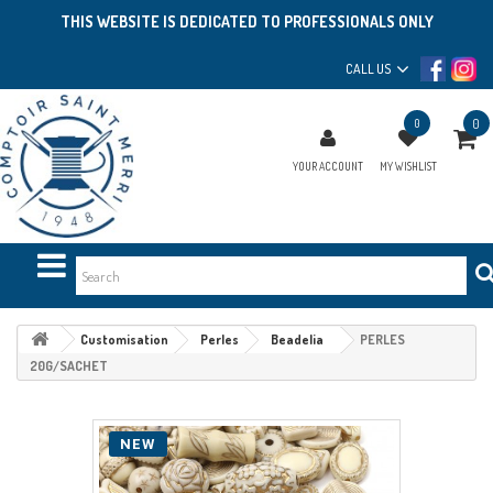
THIS WEBSITE IS DEDICATED TO PROFESSIONALS ONLY
CALL US
0
0
YOUR ACCOUNT
MY WISHLIST
Customisation
Perles
Beadelia
PERLES
20G/SACHET
NEW