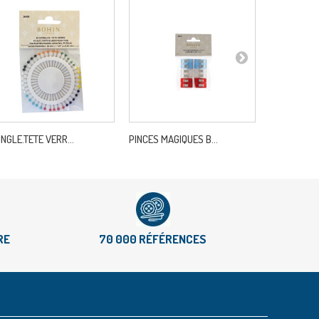
INGLE.TETE VERR...
PINCES MAGIQUES B...
BASIX-AIGUI
RE
70 000 RÉFÉRENCES