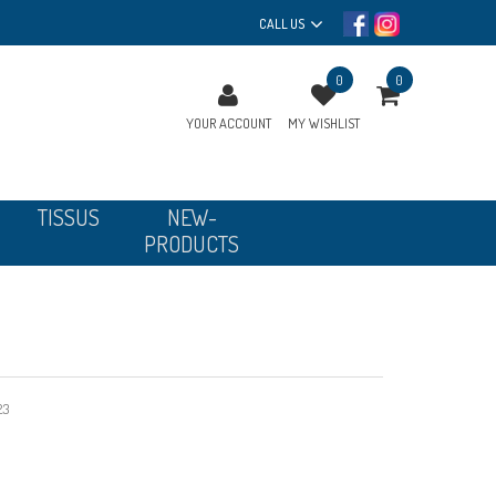
CALL US
0
0
YOUR ACCOUNT
MY WISHLIST
TISSUS
NEW-
PRODUCTS
23