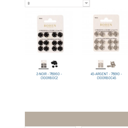
B
2-NOIR - 78960 -
45-ARGENT - 78910 -
C10011B0C2
C10011B0C45