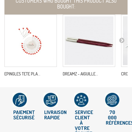
CUSTOMERS WHO BOUGHT THIS PRODUCT ALSO
BOUGHT:
EPINGLES TETE PLA...
DREAMZ - AIGUILLE...
CROCH
PAIEMENT
LIVRAISON
SERVICE
70
SÉCURISÉ
RAPIDE
CLIENT
000
À
RÉFÉRENCE
VOTRE