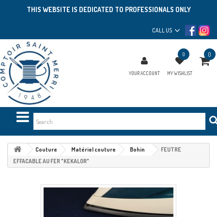
THIS WEBSITE IS DEDICATED TO PROFESSIONALS ONLY
CALL US
0
0
YOUR ACCOUNT
MY WISHLIST
Couture
Matériel couture
Bohin
FEUTRE
EFFACABLE AU FER "KEKALOR"