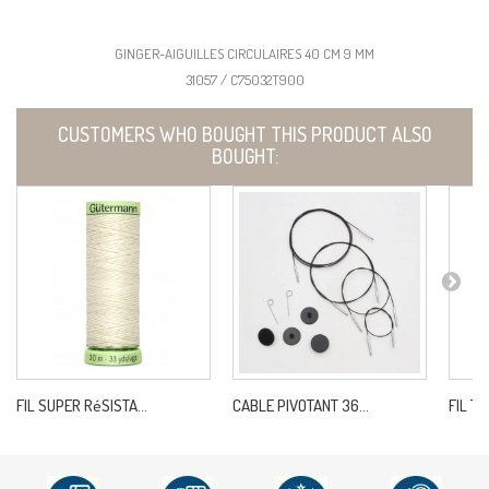
GINGER-AIGUILLES CIRCULAIRES 40 CM 9 MM
31057 / C75032T900
CUSTOMERS WHO BOUGHT THIS PRODUCT ALSO
BOUGHT:
FIL SUPER RéSISTA...
CABLE PIVOTANT 36...
FIL TO