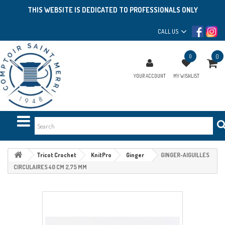
THIS WEBSITE IS DEDICATED TO PROFESSIONALS ONLY
CALL US
0
0
YOUR ACCOUNT
MY WISHLIST
Tricot Crochet
KnitPro
Ginger
GINGER-AIGUILLES
CIRCULAIRES 40 CM 2,75 MM