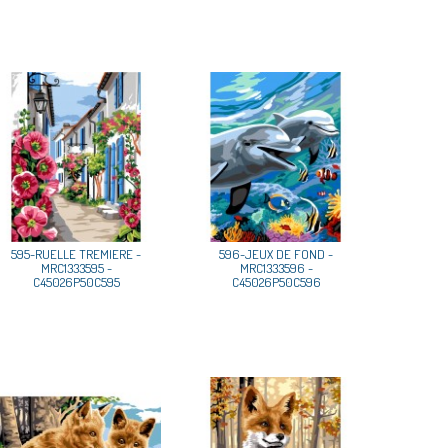
595-RUELLE TREMIERE -
596-JEUX DE FOND -
MRC1333595 -
MRC1333596 -
C45026P50C595
C45026P50C596