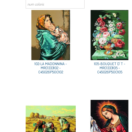
102-LA MADONNINA -
105-BOUQUET D' T -
MRC1333102 -
MRC1333105 -
C45026P50C102
C45026P50C105