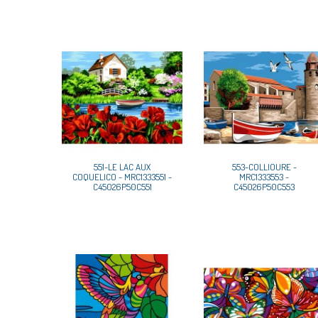
551-LE LAC AUX
553-COLLIOURE -
COQUELICO - MRC1333551 -
MRC1333553 -
C45026P50C551
C45026P50C553