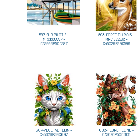
597-SUR PILOTIS -
598-L'OREE DU BOIS -
MRC1333597 -
MRC1333598 -
C45026P50C597
C45026P50C598
607-VÉGÉTAL FÉLIN -
608-FLORE FELINE -
C45026P50C607
C45026P50C608