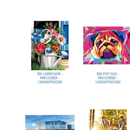
591-L'ARROSOIR -
592-POP DOG -
MRC1333591 -
MRC1333592 -
C45026P50C591
C45026P50C592