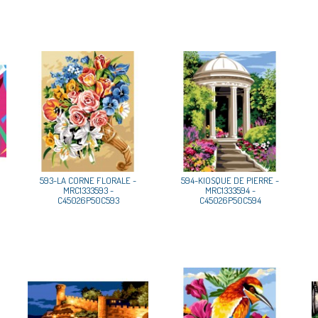
593-LA CORNE FLORALE -
594-KIOSQUE DE PIERRE -
MRC1333593 -
MRC1333594 -
C45026P50C593
C45026P50C594