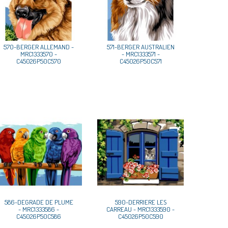
570-BERGER ALLEMAND -
571-BERGER AUSTRALIEN
MRC1333570 -
- MRC1333571 -
C45026P50C570
C45026P50C571
586-DEGRADE DE PLUME
590-DERRIERE LES
- MRC1333586 -
CARREAU - MRC1333590 -
C45026P50C586
C45026P50C590