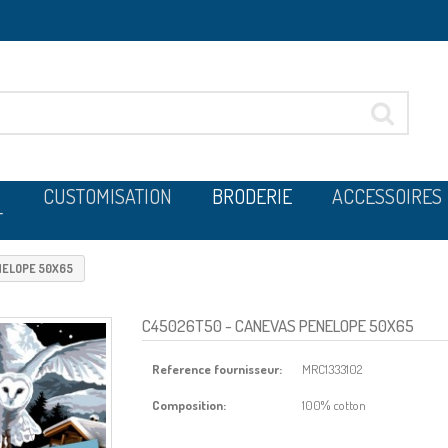
CUSTOMISATION
BRODERIE
ACCESSOIRES
T
NELOPE 50X65
C45026T50
- CANEVAS PENELOPE 50X65
Reference fournisseur:
MRC1333102
Composition:
100% cotton