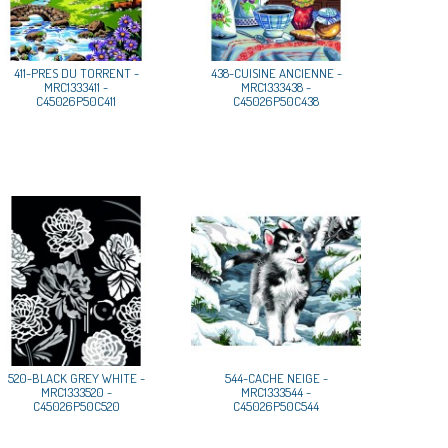
411-PRES DU TORRENT -
438-CUISINE ANCIENNE -
MRC1333411 -
MRC1333438 -
C45026P50C411
C45026P50C438
520-BLACK GREY WHITE -
544-CACHE NEIGE -
MRC1333520 -
MRC1333544 -
C45026P50C520
C45026P50C544