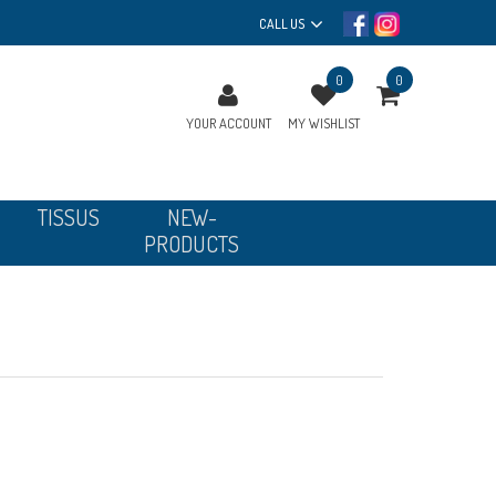
CALL US
0
0
YOUR ACCOUNT
MY WISHLIST
TISSUS
NEW-
PRODUCTS