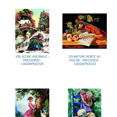
109-SCENE HIVERNALE -
133-NATURE MORTE AU
MRC1333109 -
VIOLON - MRC1333133 -
C45026P50C109
C45026P50C133