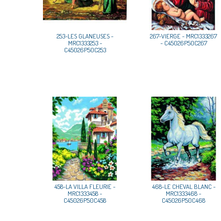
253-LES GLANEUSES -
267-VIERGE - MRC1333267
MRC1333253 -
- C45026P50C267
C45026P50C253
458-LA VILLA FLEURIE -
468-LE CHEVAL BLANC -
MRC1333458 -
MRC1333468 -
C45026P50C458
C45026P50C468