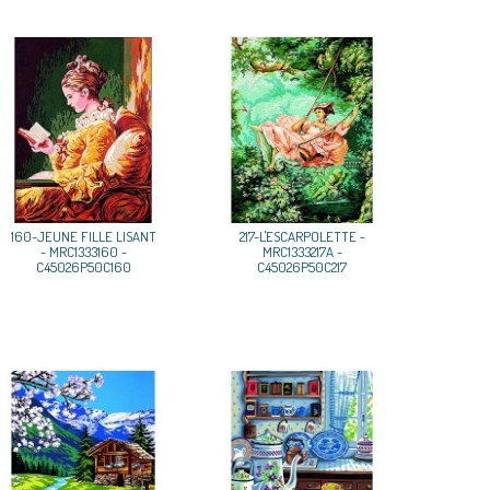
160-JEUNE FILLE LISANT
217-L'ESCARPOLETTE -
- MRC1333160 -
MRC1333217A -
C45026P50C160
C45026P50C217