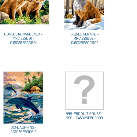
601-LES RENARDEAUX -
602-LE RENARD -
MRC1333601 -
MRC1333602 -
C45026P50C601
C45026P50C602
999-PRODUIT POUBE -
999 - C45026P50C999
613-DAUPHINS -
C45026P50C613