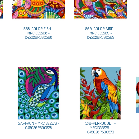
568-COLOR FISH -
569-COLOR BIRD -
MRC1333568 -
MRC1333569 -
C45026P50C568
C45026P50C569
578-PAON - MRC1333578 -
579-PERROQUET -
C45026P50C578
MRC1333579 -
C45026P50C579