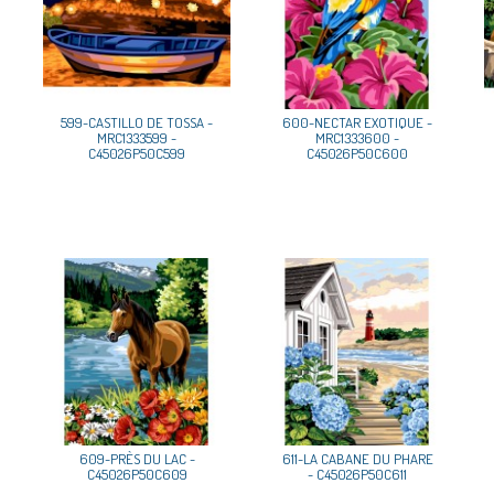
599-CASTILLO DE TOSSA -
600-NECTAR EXOTIQUE -
MRC1333599 -
MRC1333600 -
C45026P50C599
C45026P50C600
609-PRÈS DU LAC -
611-LA CABANE DU PHARE
C45026P50C609
- C45026P50C611