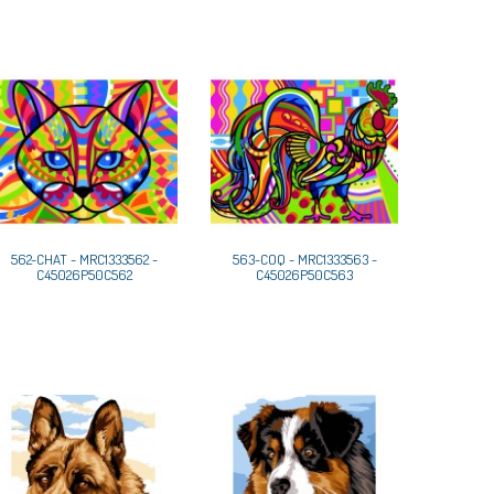
562-CHAT - MRC1333562 -
563-COQ - MRC1333563 -
C45026P50C562
C45026P50C563