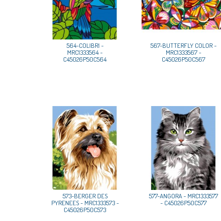
564-COLIBRI -
567-BUTTERFLY COLOR -
MRC1333564 -
MRC1333567 -
C45026P50C564
C45026P50C567
573-BERGER DES
577-ANGORA - MRC1333577
PYRENEES - MRC1333573 -
- C45026P50C577
C45026P50C573