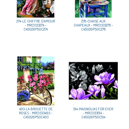
274-LE CHIFFRE D'AMOUR
278-CHAISE AUX
- MRC1333274 -
CHAPEAUX - MRC1333278 -
C45026P50C274
C45026P50C278
493-LA BROUETTE DE
514-MAGNOLIAS FOR EVER
ROSES - MRC1333493 -
- MRC1333514 -
C45026P50C493
C45026P50C514