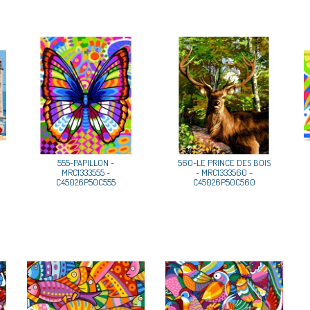
555-PAPILLON -
560-LE PRINCE DES BOIS
MRC1333555 -
- MRC1333560 -
C45026P50C555
C45026P50C560