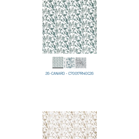
26-CANARD - C70017R140C26