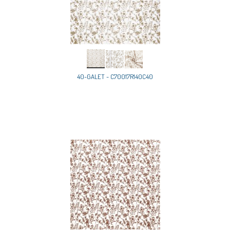
40-GALET - C70017R140C40