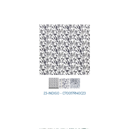
23-INDIGO - C70017R140C23