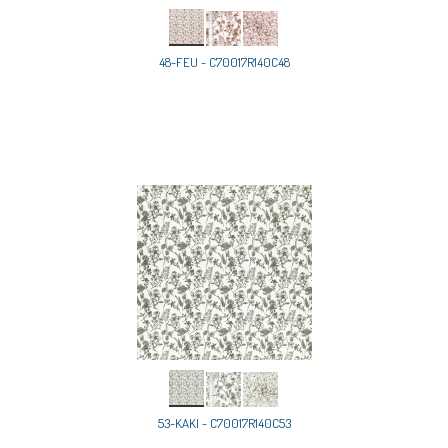
48-FEU - C70017R140C48
53-KAKI - C70017R140C53