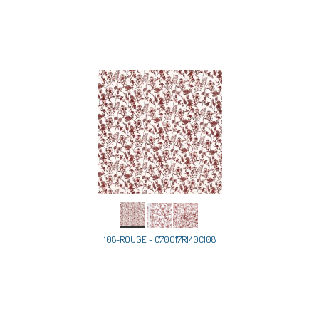
108-ROUGE - C70017R140C108