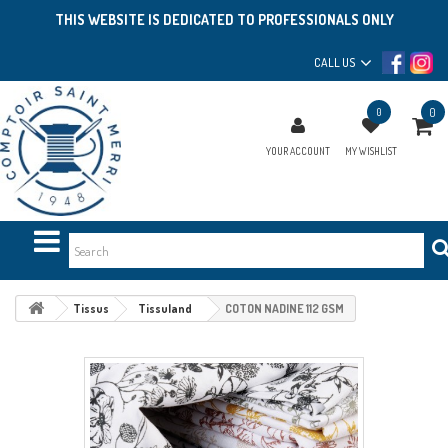
THIS WEBSITE IS DEDICATED TO PROFESSIONALS ONLY
CALL US
0
0
YOUR ACCOUNT
MY WISHLIST
Tissus
Tissuland
COTON NADINE 112 GSM