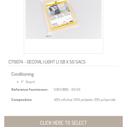
C70074
- DECOVIL I LIGHT L1 SB X 50 SACS
Conditioning
P : Board
Reference fournisseur:
53603882 - BEIGE
Composition:
45% cellulose 30% polyester 25% polyamide
CLICK HERE TO SELECT