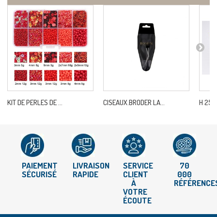
KIT DE PERLES DE ...
CISEAUX.BRODER LA...
H 250 
PAIEMENT
LIVRAISON
SERVICE
70
SÉCURISÉ
RAPIDE
CLIENT
000
À
RÉFÉRENCE
VOTRE
ÉCOUTE