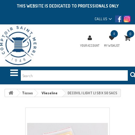
THIS WEBSITE IS DEDICATED TO PROFESSIONALS ONLY
CALL US
0
0
YOUR ACCOUNT
MY WISHLIST
Tissus
Vlieseline
DECOVIL I LIGHT L1 SB X 50 SACS