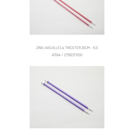
ZING-AIGUILLES à TRICOTER 25CM - 6,5
47244 / C75123T650