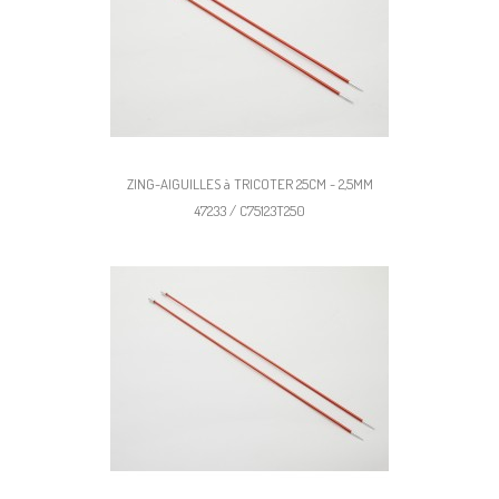
ZING-AIGUILLES à TRICOTER 25CM - 2,5MM
47233 / C75123T250