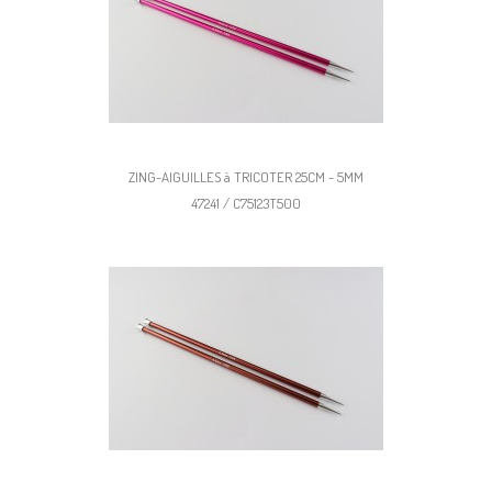
ZING-AIGUILLES à TRICOTER 25CM - 5MM
47241 / C75123T500