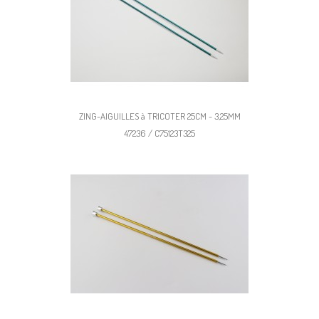
ZING-AIGUILLES à TRICOTER 25CM - 3,25MM
47236 / C75123T325