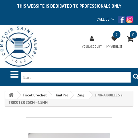
THIS WEBSITE IS DEDICATED TO PROFESSIONALS ONLY
CALL US
0
0
YOUR ACCOUNT
MY WISHLIST
Tricot Crochet
KnitPro
Zing
ZING-AIGUILLES à
TRICOTER 25CM - 4,5MM