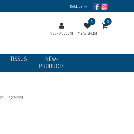
CALL US
0
0
YOUR ACCOUNT
MY WISHLIST
TISSUS
NEW-
PRODUCTS
CM - 2,25MM