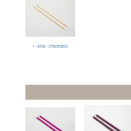
1 - 47232 - C75123P225C1