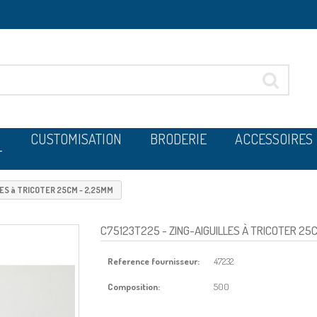
CUSTOMISATION
BRODERIE
ACCESSOIRES
T
LES à TRICOTER 25CM - 2,25MM
C75123T225
- ZING-AIGUILLES À TRICOTER 25
Reference fournisseur:
47232
Composition:
500