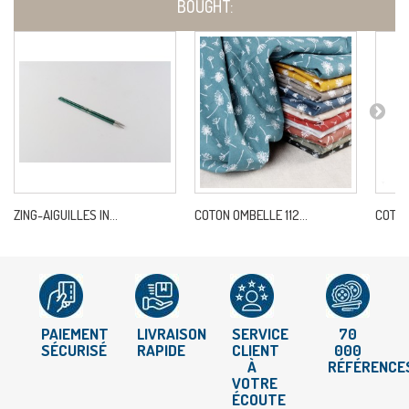
BOUGHT:
ZING-AIGUILLES IN...
COTON OMBELLE 112...
COTON 
PAIEMENT
LIVRAISON
SERVICE
70
SÉCURISÉ
RAPIDE
CLIENT
000
À
RÉFÉRENCE
VOTRE
ÉCOUTE