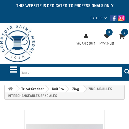
THIS WEBSITE IS DEDICATED TO PROFESSIONALS ONLY
CALL US
0
0
YOUR ACCOUNT
MY WISHLIST
Tricot Crochet
KnitPro
Zing
ZING-AIGUILLES
INTERCHANGEABLES SPéCIALES