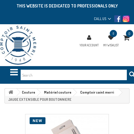
THIS WEBSITE IS DEDICATED TO PROFESSIONALS ONLY
CALL US
0
0
YOUR ACCOUNT
MY WISHLIST
Couture
Matériel couture
Comptoir saint merri
JAUGE EXTENSIBLE POUR BOUTONNIERE
NEW