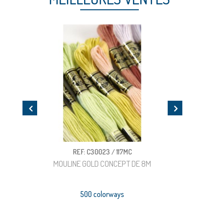
REF: C30023 / 117MC
REF: 
MOULINE GOLD CONCEPT DE 8M
FIL T
500 colorways
7