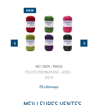
NEW
NEW
REF: C1074 / ROSSO
REF: C
PELOTE PREMIUM BAG - 400G -
FOND DE S
120 M
21X8 
29 colorways
MEILLEURES VENTES